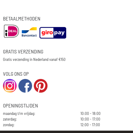
BETAALMETHODEN
GRATIS VERZENDING
Gratis verzending in Nederland vanaf €150
VOLG ONS OP
OPENINGSTIJDEN
maandag t/m vrijdag:
10:00 - 18:00
zaterdag:
10:00 - 17:00
zondag:
12:00 - 17:00