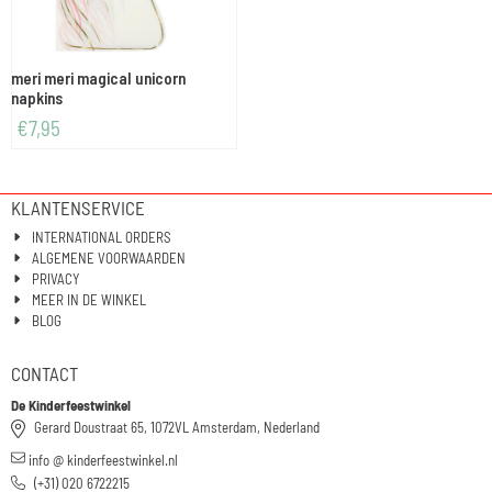
meri meri magical unicorn
napkins
€
7,95
KLANTENSERVICE
INTERNATIONAL ORDERS
ALGEMENE VOORWAARDEN
PRIVACY
MEER IN DE WINKEL
BLOG
CONTACT
De Kinderfeestwinkel
Gerard Doustraat 65, 1072VL Amsterdam, Nederland
info @ kinderfeestwinkel.nl
(+31) 020 6722215