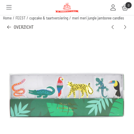
Cookievoorkeuren zijn beschikbaar. Kies instellingen of sta alle cookies toe.
0
Home
/
FEEST
/
cupcake & taartversiering
/
meri meri jungle jamboree candles
OVERZICHT