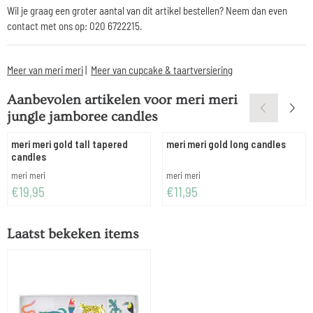
Wil je graag een groter aantal van dit artikel bestellen? Neem dan even
contact met ons op: 020 6722215.
Meer van meri meri
|
Meer van cupcake & taartversiering
Aanbevolen artikelen voor
meri meri
jungle jamboree candles
meri meri gold tall tapered
meri meri gold long candles
candles
Merk:
Merk:
meri meri
meri meri
Prijs: 19,95
Prijs: 11,95
€19,95
€11,95
Laatst bekeken items