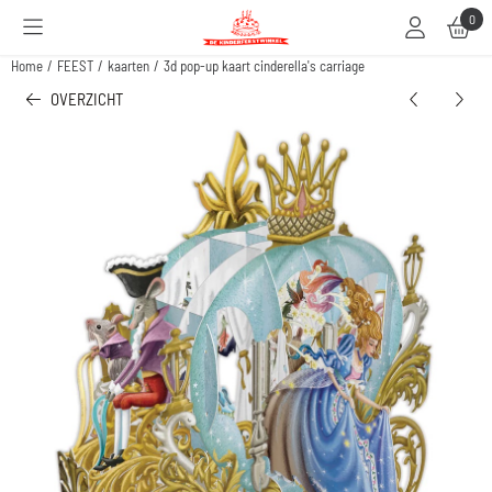
Cookievoorkeuren zijn beschikbaar. Kies instellingen of sta alle cookies toe.
0
Home
/
FEEST
/
kaarten
/
3d pop-up kaart cinderella's carriage
OVERZICHT