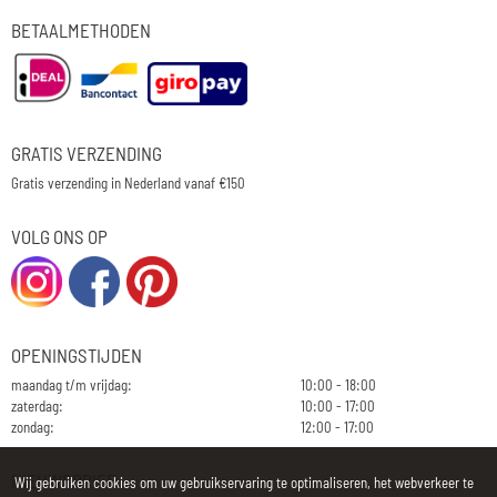
BETAALMETHODEN
GRATIS VERZENDING
Gratis verzending in Nederland vanaf €150
VOLG ONS OP
OPENINGSTIJDEN
maandag t/m vrijdag:
10:00 - 18:00
zaterdag:
10:00 - 17:00
zondag:
12:00 - 17:00
NIEUWSBRIEF
Wij gebruiken cookies om uw gebruikservaring te optimaliseren, het webverkeer te