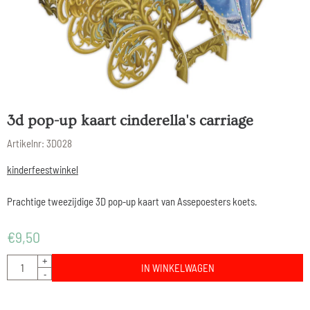
3d pop-up kaart cinderella's carriage
Artikelnr:
3D028
kinderfeestwinkel
Prachtige tweezijdige 3D pop-up kaart van Assepoesters koets.
€
9,50
Aantal
+
IN WINKELWAGEN
-