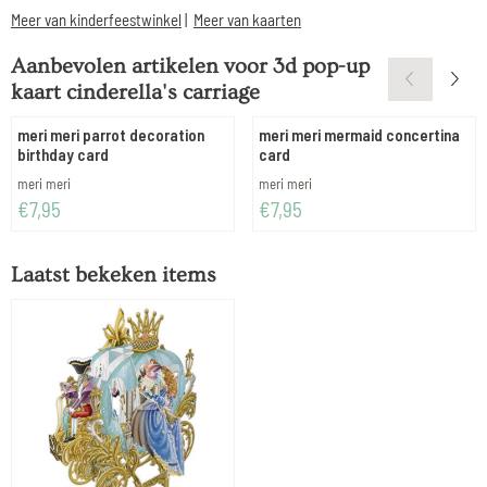
Meer van kinderfeestwinkel
|
Meer van kaarten
Aanbevolen artikelen voor
3d pop-up
kaart cinderella's carriage
meri meri parrot decoration
meri meri mermaid concertina
birthday card
card
Merk:
Merk:
meri meri
meri meri
Prijs: 7,95
Prijs: 7,95
€7,95
€7,95
Laatst bekeken items