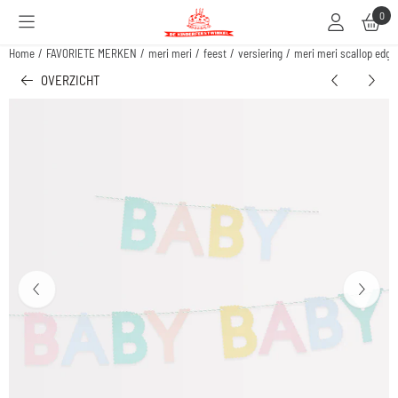
Cookievoorkeuren zijn beschikbaar. Kies instellingen of sta alle cookies toe.
0
Home
/
FAVORIETE MERKEN
/
meri meri
/
feest
/
versiering
/
meri meri scallop edge
OVERZICHT