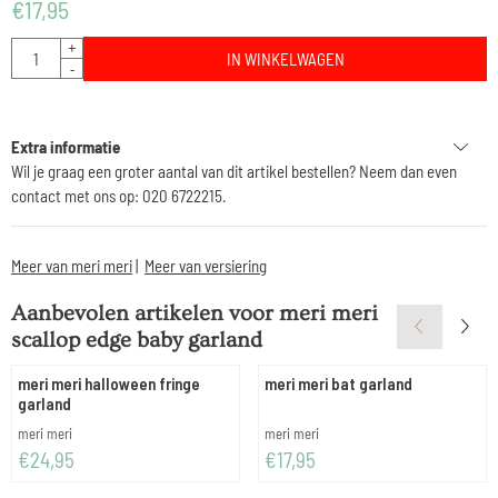
€
17,95
Aantal
+
IN WINKELWAGEN
-
Extra informatie
Wil je graag een groter aantal van dit artikel bestellen? Neem dan even
contact met ons op: 020 6722215.
Meer van meri meri
|
Meer van versiering
Aanbevolen artikelen voor
meri meri
scallop edge baby garland
meri meri halloween fringe
meri meri bat garland
garland
Merk:
Merk:
meri meri
meri meri
Prijs: 24,95
Prijs: 17,95
€24,95
€17,95