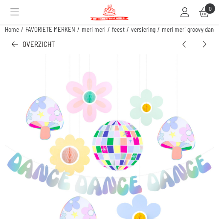
Cookievoorkeuren zijn beschikbaar. Kies instellingen of sta alle cookies toe.
0
Home
/
FAVORIETE MERKEN
/
meri meri
/
feest
/
versiering
/
meri meri groovy dance
OVERZICHT