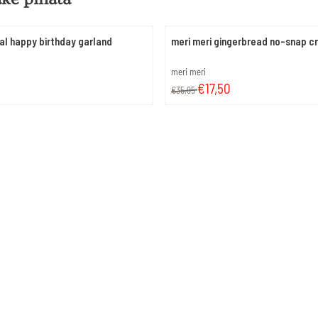
ral happy birthday garland
meri meri gingerbread no-snap c
Merk:
meri meri
Van 35,95 voor 17,50
€17,50
€35,95