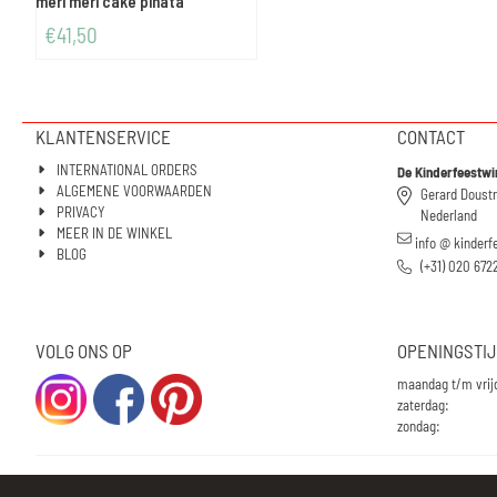
meri meri cake pinata
€
41,50
KLANTENSERVICE
CONTACT
INTERNATIONAL ORDERS
De Kinderfeestwi
ALGEMENE VOORWAARDEN
Gerard Doust
PRIVACY
Nederland
MEER IN DE WINKEL
info @ kinderf
BLOG
(+31) 020 672
VOLG ONS OP
OPENINGSTI
maandag t/m vrij
zaterdag:
zondag: