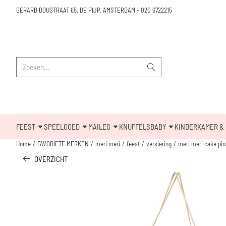
Cookievoorkeuren zijn beschikbaar. Kies instellingen of sta alle cookies toe.
GERARD DOUSTRAAT 65, DE PIJP, AMSTERDAM
-
020 6722215
Zoeken
FEEST
SPEELGOED
MAILEG
KNUFFELS
BABY
KINDERKAMER & 
Home
/
FAVORIETE MERKEN
/
meri meri
/
feest
/
versiering
/
meri meri cake pin
OVERZICHT