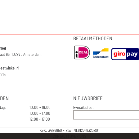
BETAALMETHODEN
nkel
raat 65, 1072VL Amsterdam,
eestwinkel.nl
2215
JDEN
NIEUWSBRIEF
dag:
10:00 - 18:00
E-mailadres:
10:00 - 17:00
12:00 - 17:00
KvK: 34197850 - Btw: NL812748323B01
CONTACT
|
OVER ONS