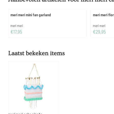
meri meri mini fan garland
meri meri flo
Merk:
Merk:
meri meri
meri meri
Prijs: 17,95
Prijs: 29,95
€17,95
€29,95
Laatst bekeken items