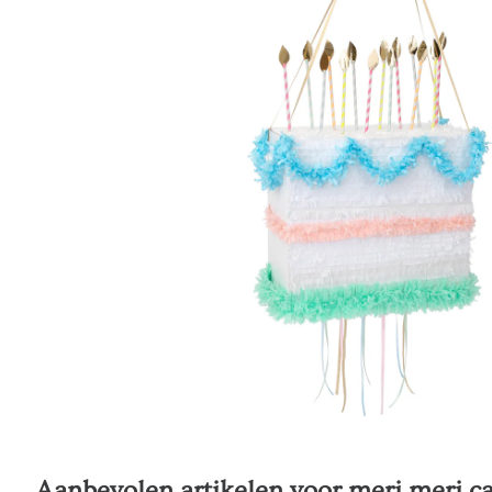
Aanbevolen artikelen voor
meri meri c