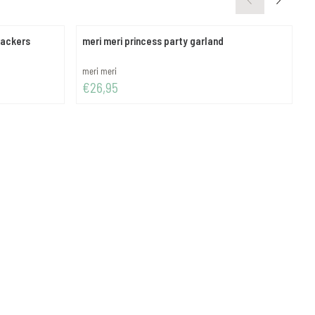
rackers
meri meri princess party garland
m
Merk:
M
meri meri
m
Prijs: 26,95
P
€26,95