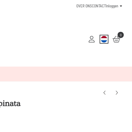
OVER ONS
CONTACT
Inloggen
0
pinata