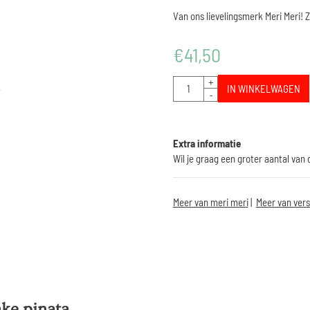
Van ons lievelingsmerk Meri Meri! 
€
41,50
Aantal
+
IN WINKELWAGEN
-
Extra informatie
Wil je graag een groter aantal van
Meer van meri meri
|
Meer van vers
ake pinata