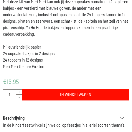
Met deze kit van Meri Meri kan ook jij deze cupcakes namaken. 24 papieren
bakjes - een versierd met blauwe golven, de ander met een
onderwatertafereel, inclusief octopus en haai. De 24 toppers komen in 12
designs: piraten en zeerovers, een schatkist, de kapitein en het zeil van het
piratenschip. Yo Ho Ho! De bakjes en toppers komen in een prachtige
cadeauverpakking.
Milieuvriendelijk papier
24 cupcake bakjes in 2 designs
24 toppers in 12 designs
Meri Meri thema: Piraten
€
15,95
Aantal
+
IN WINKELWAGEN
-
Beschrijving
In de Kinderfeestwinkel zijn we dol op feestjes in allerlei soorten thema’s.