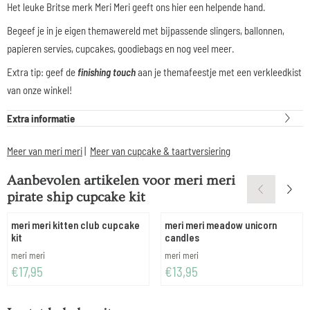
Het leuke Britse merk Meri Meri geeft ons hier een helpende hand.
Begeef je in je eigen themawereld met bijpassende slingers, ballonnen,
papieren servies, cupcakes, goodiebags en nog veel meer.
Extra tip: geef de
finishing touch
aan je themafeestje met een verkleedkist
van onze winkel!
Extra informatie
Meer van meri meri
|
Meer van cupcake & taartversiering
Aanbevolen artikelen voor
meri meri
pirate ship cupcake kit
meri meri kitten club cupcake
meri meri meadow unicorn
kit
candles
Merk:
Merk:
meri meri
meri meri
Prijs: 17,95
Prijs: 13,95
€17,95
€13,95