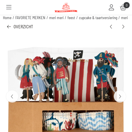
Cookievoorkeuren zijn beschikbaar. Kies instellingen of sta alle cookies toe.
0
Home
/
FAVORIETE MERKEN
/
meri meri
/
feest
/
cupcake & taartversiering
/
meri me
OVERZICHT