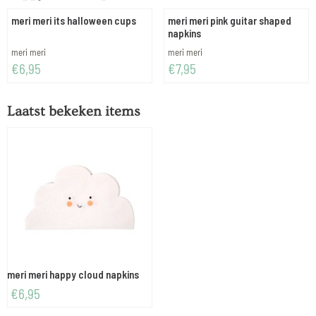
meri meri its halloween cups
meri meri pink guitar shaped
napkins
Merk:
Merk:
meri meri
meri meri
Prijs: 6,95
Prijs: 7,95
€6,95
€7,95
Laatst bekeken items
meri meri happy cloud napkins
€
6,95