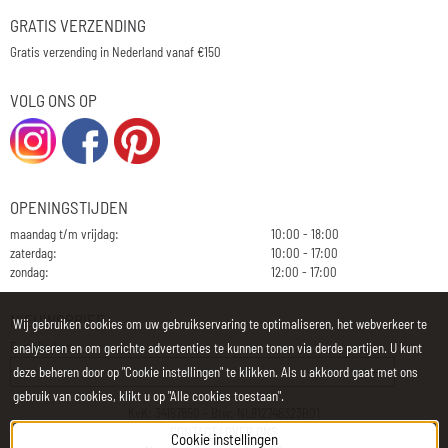
GRATIS VERZENDING
Gratis verzending in Nederland vanaf €150
VOLG ONS OP
OPENINGSTIJDEN
maandag t/m vrijdag:
10:00 - 18:00
zaterdag:
10:00 - 17:00
zondag:
12:00 - 17:00
NIEUWSBRIEF
Wij gebruiken cookies om uw gebruikservaring te optimaliseren, het webverkeer te
E-mailadres:
analyseren en om gerichte advertenties te kunnen tonen via derde partijen. U kunt
deze beheren door op "Cookie instellingen" te klikken. Als u akkoord gaat met ons
gebruik van cookies, klikt u op "Alle cookies toestaan".
KvK: 34197850 - Btw: NL812748323B01
CONTACT
|
OVER ONS
Cookie instellingen