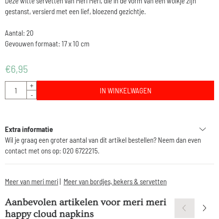
Deze witte servetten van Meri Meri, die in de vorm van een wolkje zijn
gestanst, versierd met een lief, bloezend gezichtje.
Aantal: 20
Gevouwen formaat: 17 x 10 cm
€
6,95
Aantal
+
IN WINKELWAGEN
-
Extra informatie
Wil je graag een groter aantal van dit artikel bestellen? Neem dan even
contact met ons op: 020 6722215.
Meer van meri meri
|
Meer van bordjes, bekers & servetten
Aanbevolen artikelen voor
meri meri
happy cloud napkins