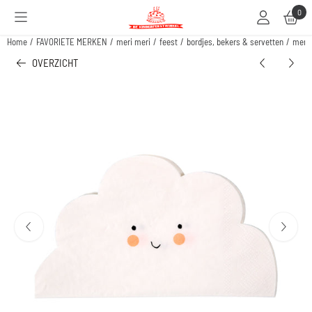
Cookievoorkeuren zijn beschikbaar. Kies instellingen of sta alle cookies toe.
0
Home
/
FAVORIETE MERKEN
/
meri meri
/
feest
/
bordjes, bekers & servetten
/
meri 
OVERZICHT