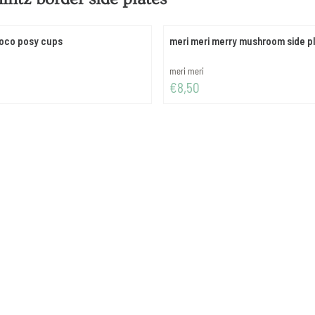
coco posy cups
meri meri merry mushroom side p
Merk:
meri meri
Prijs: 8,50
€8,50