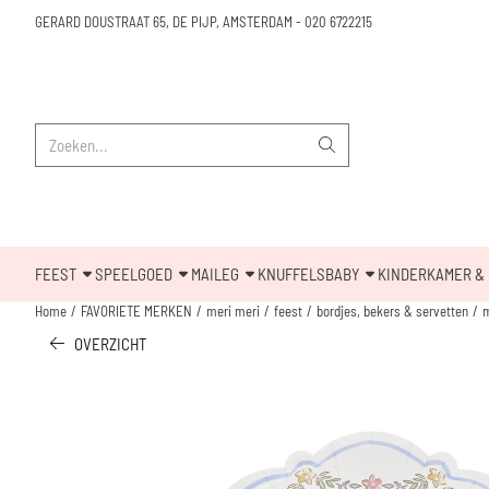
Cookievoorkeuren zijn beschikbaar. Kies instellingen of sta alle cookies toe.
GERARD DOUSTRAAT 65, DE PIJP, AMSTERDAM
-
020 6722215
Zoeken
FEEST
SPEELGOED
MAILEG
KNUFFELS
BABY
KINDERKAMER & 
Home
/
FAVORIETE MERKEN
/
meri meri
/
feest
/
bordjes, bekers & servetten
/
m
OVERZICHT