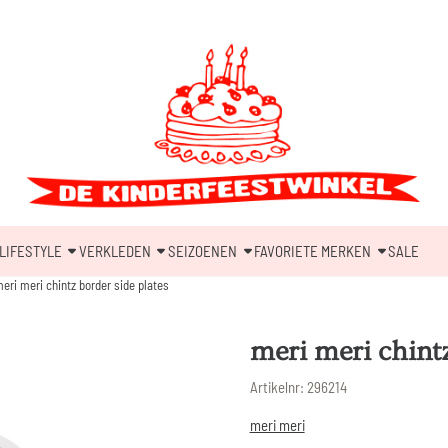
LIFESTYLE
VERKLEDEN
SEIZOENEN
FAVORIETE MERKEN
SALE
eri meri chintz border side plates
meri meri chintz
Artikelnr:
296214
meri meri