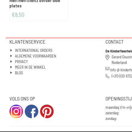
meri meri chintz border side
plates
€
8,50
KLANTENSERVICE
CONTACT
INTERNATIONAL ORDERS
De Kinderfeestwi
ALGEMENE VOORWAARDEN
Gerard Doust
PRIVACY
Nederland
MEER IN DE WINKEL
info @ kinderf
BLOG
(+31) 020 672
VOLG ONS OP
OPENINGSTI
maandag t/m vrij
zaterdag:
zondag: