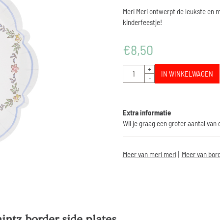
Meri Meri ontwerpt de leukste en m
kinderfeestje!
€
8,50
Aantal
+
IN WINKELWAGEN
-
Extra informatie
Wil je graag een groter aantal van
Meer van meri meri
|
Meer van bord
intz border side plates