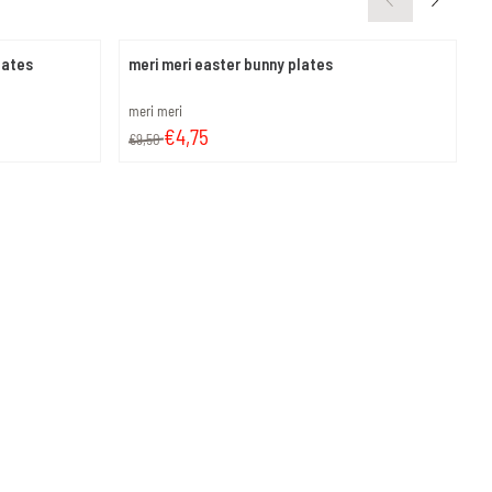
lates
meri meri easter bunny plates
m
Merk:
M
meri meri
m
Van 9,50 voor 4,75
P
€4,75
€9,50