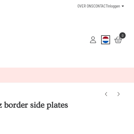
OVER ONS
CONTACT
Inloggen
0
 border side plates