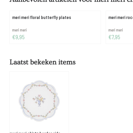
meri meri floral butterfly plates
meri meri ro
Merk:
Merk:
meri meri
meri meri
Prijs: 9,95
Prijs: 7,95
€9,95
€7,95
Laatst bekeken items