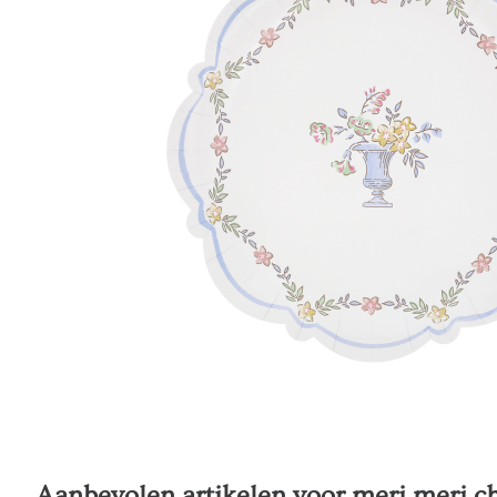
Aanbevolen artikelen voor
meri meri ch