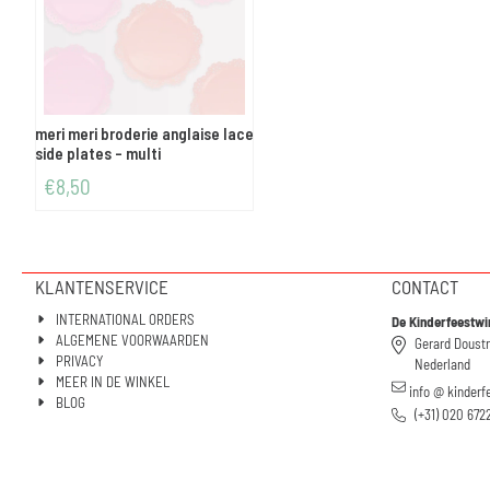
meri meri broderie anglaise lace
side plates - multi
€
8,50
KLANTENSERVICE
CONTACT
INTERNATIONAL ORDERS
De Kinderfeestwi
ALGEMENE VOORWAARDEN
Gerard Doust
PRIVACY
Nederland
MEER IN DE WINKEL
info @ kinderf
BLOG
(+31) 020 672