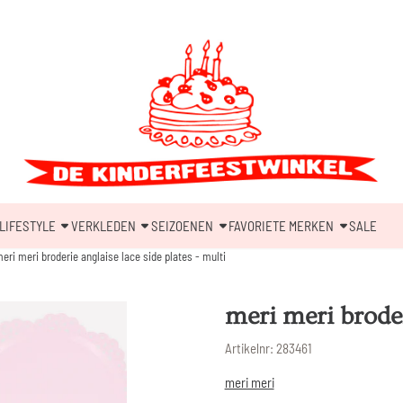
LIFESTYLE
VERKLEDEN
SEIZOENEN
FAVORIETE MERKEN
SALE
eri meri broderie anglaise lace side plates - multi
meri meri broder
Artikelnr:
283461
meri meri