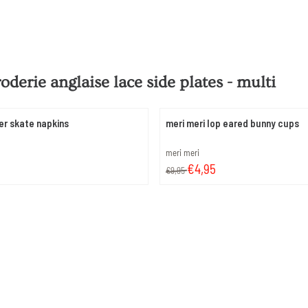
oderie anglaise lace side plates - multi
ler skate napkins
meri meri lop eared bunny cups
Merk:
meri meri
Van 9,95 voor 4,95
€4,95
€9,95