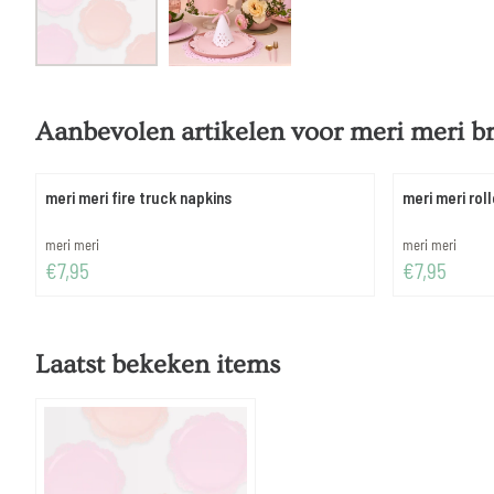
Aanbevolen artikelen voor
meri meri br
meri meri fire truck napkins
meri meri rol
Merk:
Merk:
meri meri
meri meri
Prijs: 7,95
Prijs: 7,95
€7,95
€7,95
Laatst bekeken items