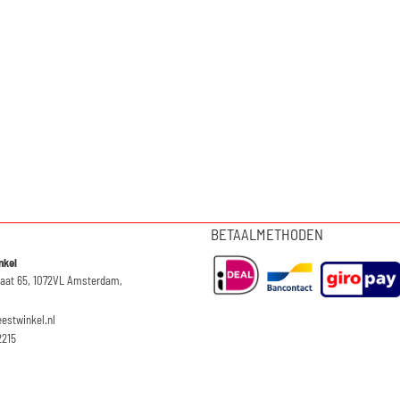
BETAALMETHODEN
nkel
raat 65, 1072VL Amsterdam,
eestwinkel.nl
2215