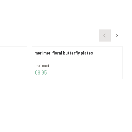
meri meri floral butterfly plates
m
Merk:
M
meri meri
m
Prijs: 9,95
P
€9,95