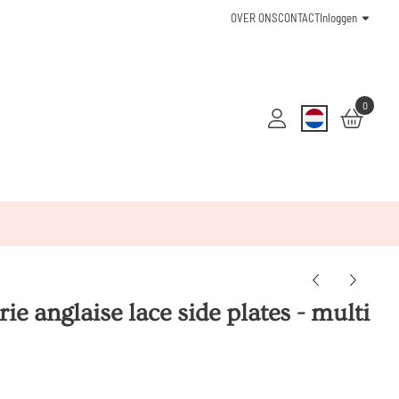
OVER ONS
CONTACT
Inloggen
0
ie anglaise lace side plates - multi