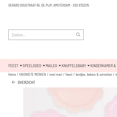
Cookievoorkeuren zijn beschikbaar. Kies instellingen of sta alle cookies toe.
GERARD DOUSTRAAT 65, DE PIJP, AMSTERDAM
-
020 6722215
Zoeken
FEEST
SPEELGOED
MAILEG
KNUFFELS
BABY
KINDERKAMER & 
Home
/
FAVORIETE MERKEN
/
meri meri
/
feest
/
bordjes, bekers & servetten
/
m
OVERZICHT