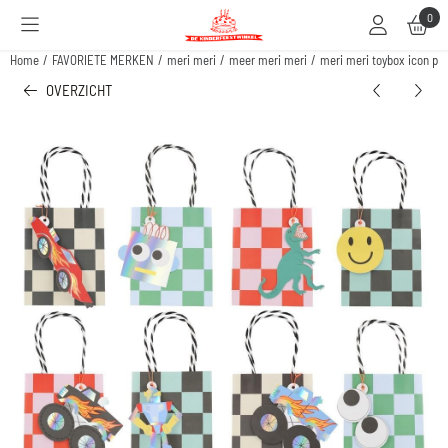
Cookievoorkeuren zijn beschikbaar. Kies instellingen of sta alle cookies toe.
0
Home
/
FAVORIETE MERKEN
/
meri meri
/
meer meri meri
/
meri meri toybox icon pa
OVERZICHT