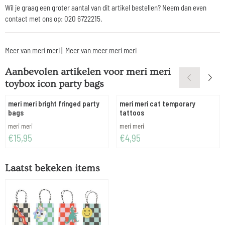
Wil je graag een groter aantal van dit artikel bestellen? Neem dan even
contact met ons op: 020 6722215.
Meer van meri meri
|
Meer van meer meri meri
Aanbevolen artikelen voor
meri meri
toybox icon party bags
meri meri bright fringed party
meri meri cat temporary
bags
tattoos
Merk:
Merk:
meri meri
meri meri
Prijs: 15,95
Prijs: 4,95
€15,95
€4,95
Laatst bekeken items