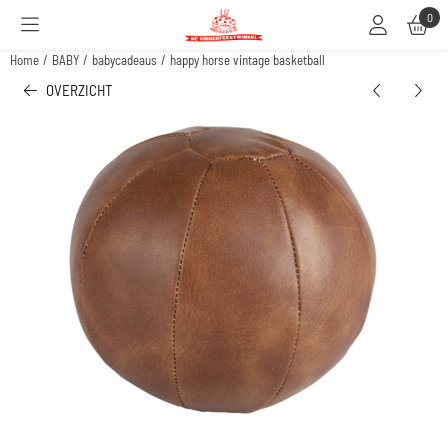
Cookievoorkeuren zijn beschikbaar. Kies instellingen of sta alle cookies toe.
0
Home
/
BABY
/
babycadeaus
/
happy horse vintage basketball
OVERZICHT