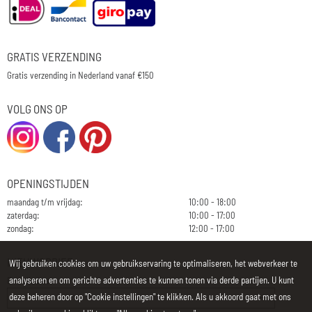
GRATIS VERZENDING
Gratis verzending in Nederland vanaf €150
VOLG ONS OP
OPENINGSTIJDEN
maandag t/m vrijdag:
10:00 - 18:00
zaterdag:
10:00 - 17:00
zondag:
12:00 - 17:00
NIEUWSBRIEF
Wij gebruiken cookies om uw gebruikservaring te optimaliseren, het webverkeer te
analyseren en om gerichte advertenties te kunnen tonen via derde partijen. U kunt
E-mailadres:
deze beheren door op "Cookie instellingen" te klikken. Als u akkoord gaat met ons