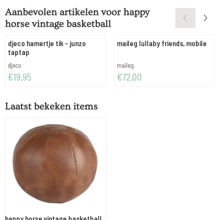
Aanbevolen artikelen voor
happy
horse vintage basketball
djeco hamertje tik - junzo
maileg lullaby friends, mobile
taptap
Merk:
Merk:
djeco
maileg
Prijs: 19,95
Prijs: 72,00
€19,95
€72,00
Laatst bekeken items
happy horse vintage basketball